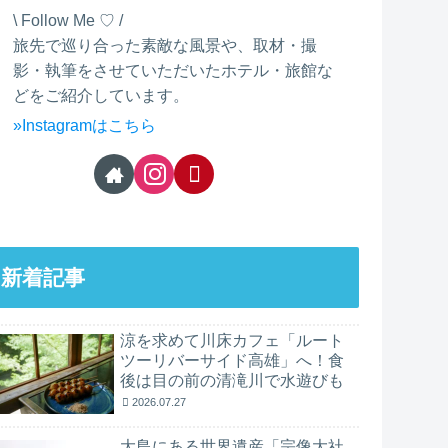
\ Follow Me ♡ /
旅先で巡り合った素敵な風景や、取材・撮
影・執筆をさせていただいたホテル・旅館な
どをご紹介しています。
»Instagramはこちら
新着記事
涼を求めて川床カフェ「ルート
ツーリバーサイド高雄」へ！食
後は目の前の清滝川で水遊びも
2026.07.27
大島にある世界遺産「宗像大社