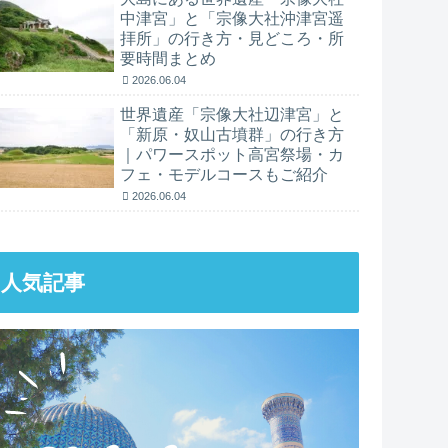
中津宮」と「宗像大社沖津宮遥
拝所」の行き方・見どころ・所
要時間まとめ
2026.06.04
世界遺産「宗像大社辺津宮」と
「新原・奴山古墳群」の行き方
｜パワースポット高宮祭場・カ
フェ・モデルコースもご紹介
2026.06.04
人気記事