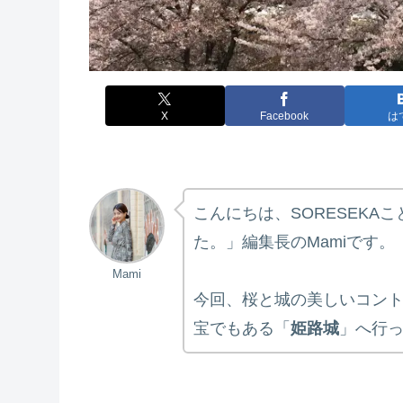
X
Facebook
は
こんにちは、SORESEKA
た。」編集長のMamiです。
Mami
今回、桜と城の美しいコン
宝でもある「
姫路城
」へ行