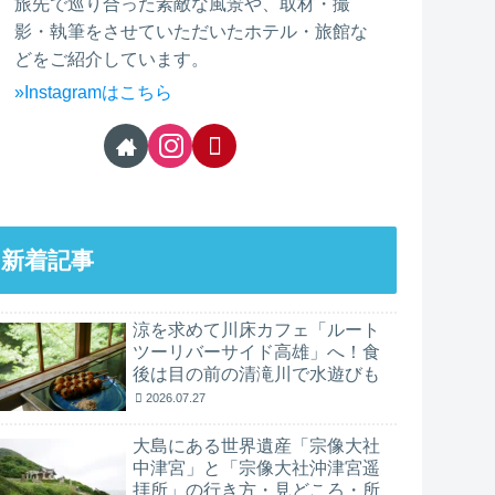
旅先で巡り合った素敵な風景や、取材・撮
影・執筆をさせていただいたホテル・旅館な
どをご紹介しています。
»Instagramはこちら
新着記事
涼を求めて川床カフェ「ルート
ツーリバーサイド高雄」へ！食
後は目の前の清滝川で水遊びも
2026.07.27
大島にある世界遺産「宗像大社
中津宮」と「宗像大社沖津宮遥
拝所」の行き方・見どころ・所