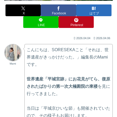
X
Facebook
はてブ
LINE
Pinterest
2026.04.04
2026.04.06
こんにちは、SORESEKAこと「それは、世
界遺産がきっかけだった。」編集長のMami
Mami
です。
世界遺産「平城宮跡」にお花見がてら、復原
されたばかりの第一次大極殿院の東楼
を見に
行ってきました。
当日は「平城京ひいな節」も開催されていた
ので、その様子もお届けします。