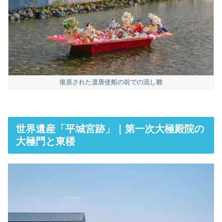
復原された遣唐使船の前での流し雛
世界遺産「平城宮跡」｜第一次大極殿院の
大極門と東楼