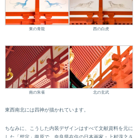
東の青龍
西の白虎
南の朱雀
北の玄武
東西南北には四神が描かれています。
ちなみに、こうした内装デザインはすべて文献資料を元に
した「想定」復原で、奈良県在住の日本画家・上村淳之さ