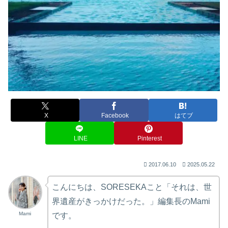
X
Facebook
はてブ
LINE
Pinterest
2017.06.10
2025.05.22
こんにちは、SORESEKAこと「それは、世
界遺産がきっかけだった。」編集長のMami
Mami
です。