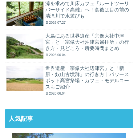
涼を求めて川床カフェ「ルートツーリ
バーサイド高雄」へ！食後は目の前の
清滝川で水遊びも
2026.07.27
大島にある世界遺産「宗像大社中津
宮」と「宗像大社沖津宮遥拝所」の行
き方・見どころ・所要時間まとめ
2026.06.04
世界遺産「宗像大社辺津宮」と「新
原・奴山古墳群」の行き方｜パワース
ポット高宮祭場・カフェ・モデルコー
スもご紹介
2026.06.04
人気記事