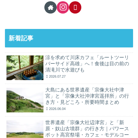
新着記事
涼を求めて川床カフェ「ルートツーリ
バーサイド高雄」へ！食後は目の前の
清滝川で水遊びも
2026.07.27
大島にある世界遺産「宗像大社中津
宮」と「宗像大社沖津宮遥拝所」の行
き方・見どころ・所要時間まとめ
2026.06.04
世界遺産「宗像大社辺津宮」と「新
原・奴山古墳群」の行き方｜パワース
ポット高宮祭場・カフェ・モデルコー