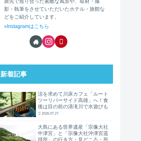
旅先で巡り合った素敵な風景や、取材・撮
影・執筆をさせていただいたホテル・旅館な
どをご紹介しています。
»Instagramはこちら
新着記事
涼を求めて川床カフェ「ルート
ツーリバーサイド高雄」へ！食
後は目の前の清滝川で水遊びも
2026.07.27
大島にある世界遺産「宗像大社
中津宮」と「宗像大社沖津宮遥
拝所」の行き方・見どころ・所