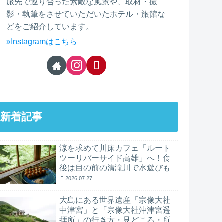
旅先で巡り合った素敵な風景や、取材・撮
影・執筆をさせていただいたホテル・旅館な
どをご紹介しています。
»Instagramはこちら
新着記事
涼を求めて川床カフェ「ルート
ツーリバーサイド高雄」へ！食
後は目の前の清滝川で水遊びも
2026.07.27
大島にある世界遺産「宗像大社
中津宮」と「宗像大社沖津宮遥
拝所」の行き方・見どころ・所